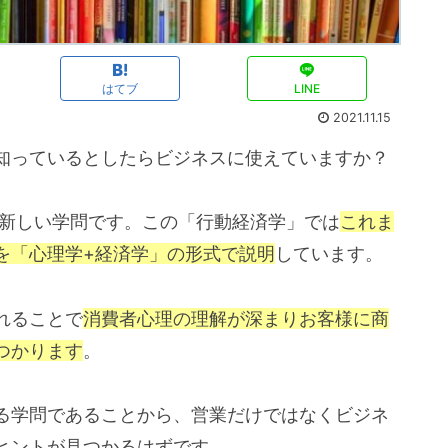
はてブ
LINE
2021.11.15
知っているとしたらビジネスに使えていますか？
的新しい学問です。この「行動経済学」では
これま
を「心理学+経済学」の形式で説明
しています。
れることで
消費者心理の理解が深まりお客様に商
つかります
。
る学問であることから、営業だけではなくビジネ
ヒントが見つかるはずです。