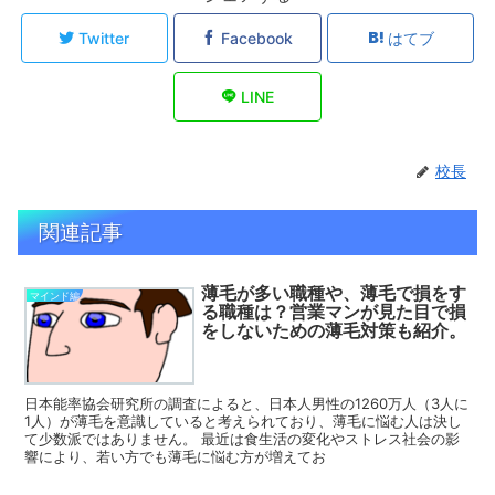
Twitter
Facebook
はてブ
LINE
校長
関連記事
薄毛が多い職種や、薄毛で損をす
マインド編
る職種は？営業マンが見た目で損
をしないための薄毛対策も紹介。
日本能率協会研究所の調査によると、日本人男性の1260万人（3人に
1人）が薄毛を意識していると考えられており、薄毛に悩む人は決し
て少数派ではありません。 最近は食生活の変化やストレス社会の影
響により、若い方でも薄毛に悩む方が増えてお