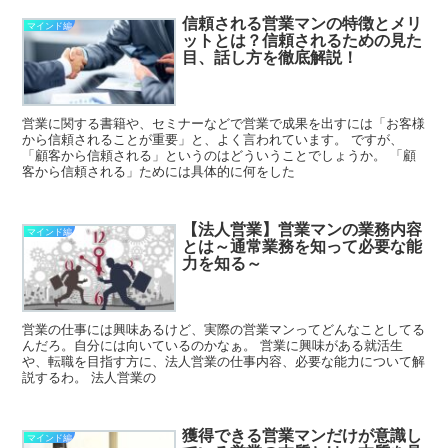
信頼される営業マンの特徴とメリ
マインド編
ットとは？信頼されるための見た
目、話し方を徹底解説！
営業に関する書籍や、セミナーなどで営業で成果を出すには「お客様
から信頼されることが重要」と、よく言われています。 ですが、
「顧客から信頼される」というのはどういうことでしょうか。 「顧
客から信頼される」ためには具体的に何をした
【法人営業】営業マンの業務内容
マインド編
とは～通常業務を知って必要な能
力を知る～
営業の仕事には興味あるけど、実際の営業マンってどんなことしてる
んだろ。自分には向いているのかなぁ。 営業に興味がある就活生
や、転職を目指す方に、法人営業の仕事内容、必要な能力について解
説するわ。 法人営業の
獲得できる営業マンだけが意識し
マインド編