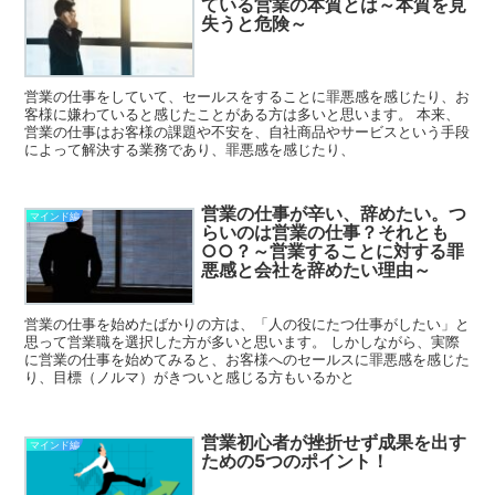
ている営業の本質とは～本質を見
失うと危険～
営業の仕事をしていて、セールスをすることに罪悪感を感じたり、お
客様に嫌わていると感じたことがある方は多いと思います。 本来、
営業の仕事はお客様の課題や不安を、自社商品やサービスという手段
によって解決する業務であり、罪悪感を感じたり、
営業の仕事が辛い、辞めたい。つ
マインド編
らいのは営業の仕事？それとも
○○？～営業することに対する罪
悪感と会社を辞めたい理由～
営業の仕事を始めたばかりの方は、「人の役にたつ仕事がしたい」と
思って営業職を選択した方が多いと思います。 しかしながら、実際
に営業の仕事を始めてみると、お客様へのセールスに罪悪感を感じた
り、目標（ノルマ）がきついと感じる方もいるかと
営業初心者が挫折せず成果を出す
マインド編
ための5つのポイント！