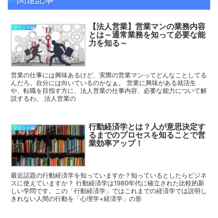
【法人営業】営業マンの業務内容
マインド編
とは～通常業務を知って必要な能
力を知る～
営業の仕事には興味あるけど、実際の営業マンってどんなことしてる
んだろ。自分には向いているのかなぁ。 営業に興味がある就活生
や、転職を目指す方に、法人営業の仕事内容、必要な能力について解
説するわ。 法人営業の
行動経済学とは？人が意思決定す
マインド編
るまでのプロセスを知ることで営
業効率アップ！
最近話題の行動経済学を知っていますか？知っているとしたらビジネ
スに使えていますか？ 行動経済学は1980年代に確立された比較的新
しい学問です。この「行動経済学」ではこれまでの経済学では説明し
きれない人間の行動を「心理学+経済学」の形