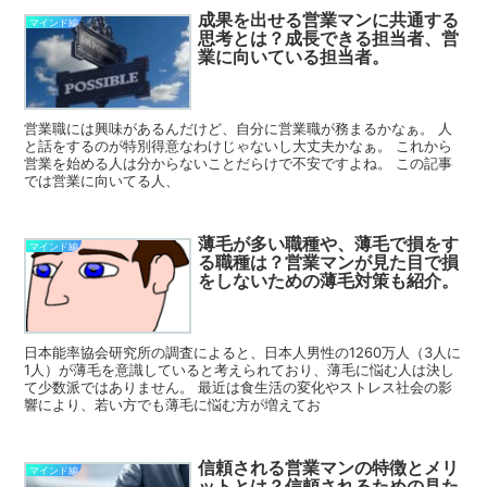
成果を出せる営業マンに共通する
マインド編
思考とは？成長できる担当者、営
業に向いている担当者。
営業職には興味があるんだけど、自分に営業職が務まるかなぁ。 人
と話をするのが特別得意なわけじゃないし大丈夫かなぁ。 これから
営業を始める人は分からないことだらけで不安ですよね。 この記事
では営業に向いてる人、
薄毛が多い職種や、薄毛で損をす
マインド編
る職種は？営業マンが見た目で損
をしないための薄毛対策も紹介。
日本能率協会研究所の調査によると、日本人男性の1260万人（3人に
1人）が薄毛を意識していると考えられており、薄毛に悩む人は決し
て少数派ではありません。 最近は食生活の変化やストレス社会の影
響により、若い方でも薄毛に悩む方が増えてお
信頼される営業マンの特徴とメリ
マインド編
ットとは？信頼されるための見た