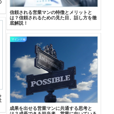
の
信頼される営業マンの特徴とメリットと
は？信頼されるための見た目、話し方を徹
底解説！
マインド編
ち
社
成果を出せる営業マンに共通する思考と
は？成長できる担当者、営業に向いている