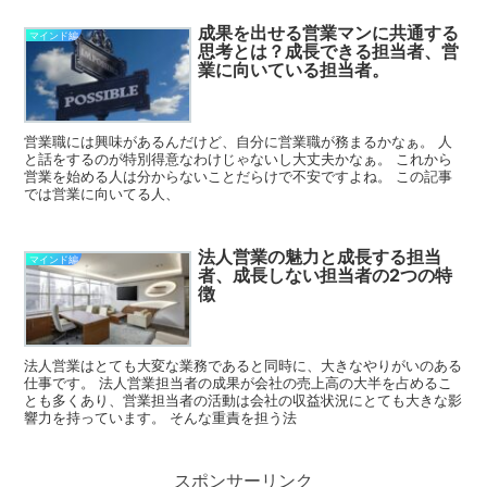
成果を出せる営業マンに共通する
マインド編
思考とは？成長できる担当者、営
業に向いている担当者。
営業職には興味があるんだけど、自分に営業職が務まるかなぁ。 人
と話をするのが特別得意なわけじゃないし大丈夫かなぁ。 これから
営業を始める人は分からないことだらけで不安ですよね。 この記事
では営業に向いてる人、
法人営業の魅力と成長する担当
マインド編
者、成長しない担当者の2つの特
徴
法人営業はとても大変な業務であると同時に、大きなやりがいのある
仕事です。 法人営業担当者の成果が会社の売上高の大半を占めるこ
とも多くあり、営業担当者の活動は会社の収益状況にとても大きな影
響力を持っています。 そんな重責を担う法
スポンサーリンク